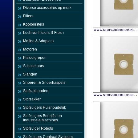
Diverse accessoires op merk
Filters
Koolborstels
Luchtverfrissers S-Fresh
Moffen & Adapters
Motoren
Pistoolgrepen
Schakelaars
Slangen
Snoeren & Snoerhaspels
Stofzakhouders
Stofzakken
Stofzuigers Huishoudelijk
Stofzuigers Bedrijfs- en
Industriele Machines
Stofzuiger Robots
Stofzuigers Centraal Systeem