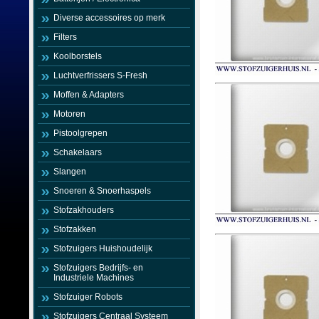
Diverse accessoires op merk
Filters
Koolborstels
Luchtverfrissers S-Fresh
Moffen & Adapters
Motoren
Pistoolgrepen
Schakelaars
Slangen
Snoeren & Snoerhaspels
Stofzakhouders
Stofzakken
Stofzuigers Huishoudelijk
Stofzuigers Bedrijfs- en
Industriele Machines
Stofzuiger Robots
Stofzuigers Centraal Systeem