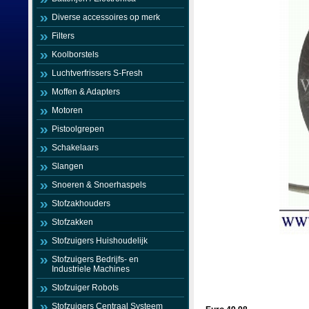
Diverse accessoires op merk
Filters
Koolborstels
Luchtverfrissers S-Fresh
Moffen & Adapters
Motoren
Pistoolgrepen
Schakelaars
Slangen
Snoeren & Snoerhaspels
Stofzakhouders
Stofzakken
Stofzuigers Huishoudelijk
Stofzuigers Bedrijfs- en
Industriele Machines
Stofzuiger Robots
Stofzuigers Centraal Systeem