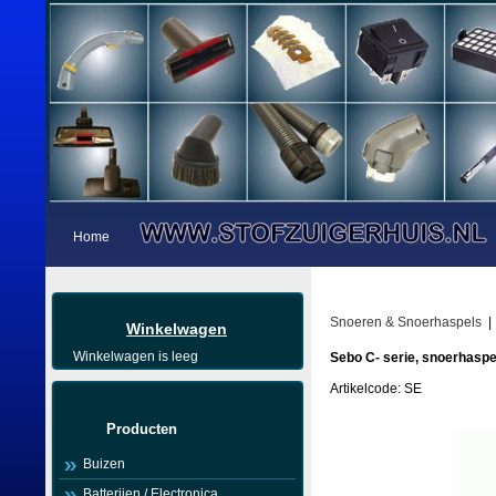
Home
Snoeren & Snoerhaspels
Winkelwagen
Winkelwagen is leeg
Sebo C- serie, snoerhaspe
Artikelcode: SE
Producten
Buizen
Batterijen / Electronica