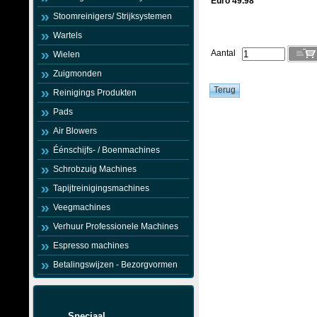
Euro 49.98
Stoomreinigers/ Strijksystemen
Wartels
Aantal
Wielen
Zuigmonden
Reinigings Produkten
Pads
Air Blowers
Éénschijfs- / Boenmachines
Schrobzuig Machines
Tapijtreinigingsmachines
Veegmachines
Verhuur Professionele Machines
Espresso machines
Betalingswijzen - Bezorgvormen
Speciaal