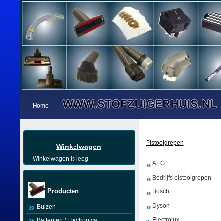
Home
Pistoolgrepen
Winkelwagen
Winkelwagen is leeg
AEG
Bedrijfs pistoolgrepen
Producten
Bosch
Dyson
Buizen
Electrolux
Batterijen / Electronica