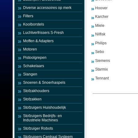
Diverse accessoires op merk
Hoover
Filters
Karcher
Koolborstels
Miele
Luchtverfrissers S-Fresh
Nilfisk
Moffen & Adapters
Philips
Motoren
Sebo
Pistoolgrepen
Siemens
Schakelaars
Starmix
Slangen
Tennant
Snoeren & Snoerhaspels
Stofzakhouders
Stofzakken
Stofzuigers Huishoudelijk
Stofzuigers Bedrijfs- en
Industriele Machines
Stofzuiger Robots
Stofzuigers Centraal Systeem