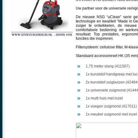
Uw partner voor de universele reinigi
De nieuwe NSG “uClean” serie ge
technologie en kwaliteit “Made in G
zuiger te ontwikkelen, de nieuwe
comfortabele bediening en werkvre
resultaat: Top prestaties, ergonom
functies die inspireren.
Filtersysteem: cellulose filter, M-kla
Standaard accessoireset HK (35 mm)
1,75 meter slang (411507)
1x kunststof handgreep met luc
2x kunststof zuigbuizen (42484
1x universele zuigmond (4144
1x multi huis met inzet
1x voegen zuigmond (417011)
1x meubel zuigmond met inzet 