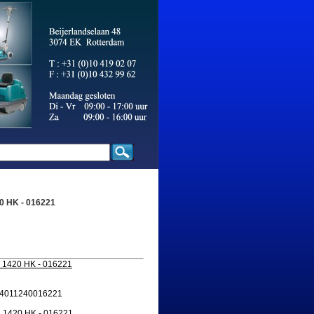
0 HK - 016221
n 1420 HK - 016221
AN 4011240016221
1420 HK - 016221