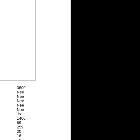
3600
Nee
Nee
Nee
Nee
Nee
Ja
1400
69
259
20
16