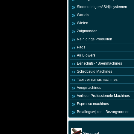
Stoomreinigers/ Strijksystemen
Wartels
Wielen
Zuigmonden
Reinigings Produkten
Pads
Air Blowers
Éénschijfs- / Boenmachines
Schrobzuig Machines
Tapijtreinigingsmachines
Veegmachines
Verhuur Professionele Machines
Espresso machines
Betalingswijzen - Bezorgvormen
Speciaal