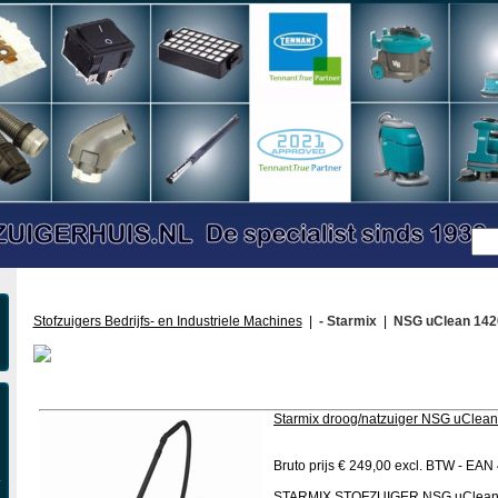
Stofzuigers Bedrijfs- en Industriele Machines
|
- Starmix
|
NSG uClean 142
Starmix droog/natzuiger NSG uClea
Bruto prijs € 249,00 excl. BTW - E
STARMIX STOFZUIGER NSG uClean 