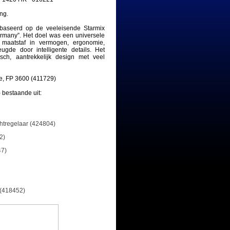
ng.
baseerd op de veeleisende Starmix
ermany”. Het doel was een universele
 maatstaf in vermogen, ergonomie,
ugde door intelligente details. Het
isch, aantrekkelijk design met veel
sse, FP 3600 (411729)
 bestaande uit:
htregelaar (424804)
2)
47)
(418452)