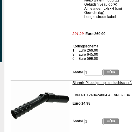
Netto waterinhoud (L)
Geluidsniveau db(A)
Afmetingen LxBxH (cm)
Gewicht (kg)
Lengte stroomkabel
301.29
Euro 269.00
Kortingsschema:
1 = Euro 269.00
3 = Euro 645.00
6 = Euro 599.00
Aantal
Starmix Pistoolgreep met luchtschui
EAN 4011240424804 & EAN 871341
Euro 14.98
Aantal