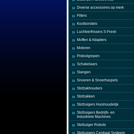
Diverse accessoires op merk
Filters
Koolborstels
Luchtverfrissers S-Fresh
Moffen & Adapters
Motoren
Pistoolgrepen
Schakelaars
Slangen
Snoeren & Snoerhaspels
Stofzakhouders
Stofzakken
Stofzuigers Huishoudelijk
Stofzuigers Bedrijfs- en
Industriele Machines
Stofzuiger Robots
Stofzuigers Centraal Systeem