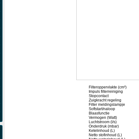
Filteroppervlakte (cm²)
Impuls filterreiniging
Stopcontact
Zuigkracht regeling
Filter meldingslampje
Softstart/naloop
Blaasfunctie
Vermogen (Watt)
Luchtstroom (l/s)
Onderdruk (mbar)
Ketelinhoud (L)
Netto stofinhoud (L)