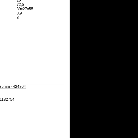
10
72,5
39x27x55
8,9
8
f 35mm - 424804
1182754