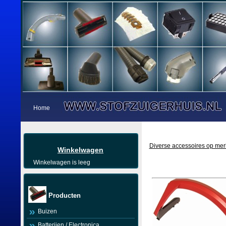
Home
Diverse accessoires op mer
Winkelwagen
Winkelwagen is leeg
Producten
Buizen
Batterijen / Electronica