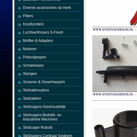
Diverse accessoires op merk
Filters
Koolborstels
Luchtverfrissers S-Fresh
Moffen & Adapters
Motoren
Pistoolgrepen
Schakelaars
Slangen
Snoeren & Snoerhaspels
Stofzakhouders
Stofzakken
Stofzuigers Huishoudelijk
Stofzuigers Bedrijfs- en
Industriele Machines
Stofzuiger Robots
Stofzuigers Centraal Systeem