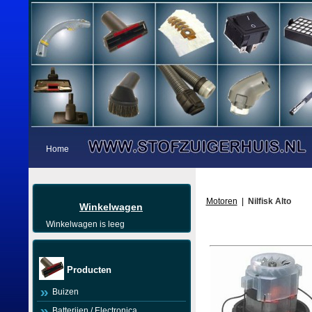
Home
Motoren
|
Nilfisk Alto
Winkelwagen
Winkelwagen is leeg
Producten
Buizen
Batterijen / Electronica