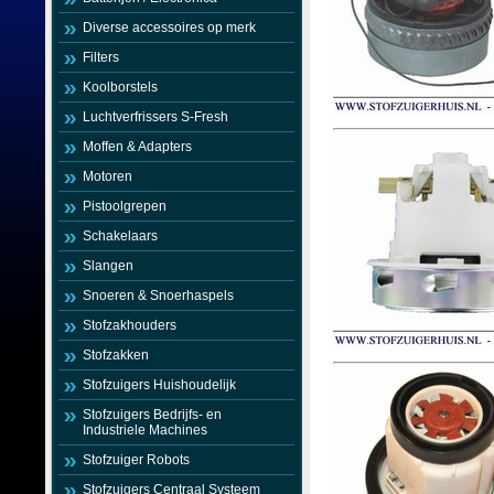
Diverse accessoires op merk
Filters
Koolborstels
Luchtverfrissers S-Fresh
Moffen & Adapters
Motoren
Pistoolgrepen
Schakelaars
Slangen
Snoeren & Snoerhaspels
Stofzakhouders
Stofzakken
Stofzuigers Huishoudelijk
Stofzuigers Bedrijfs- en
Industriele Machines
Stofzuiger Robots
Stofzuigers Centraal Systeem