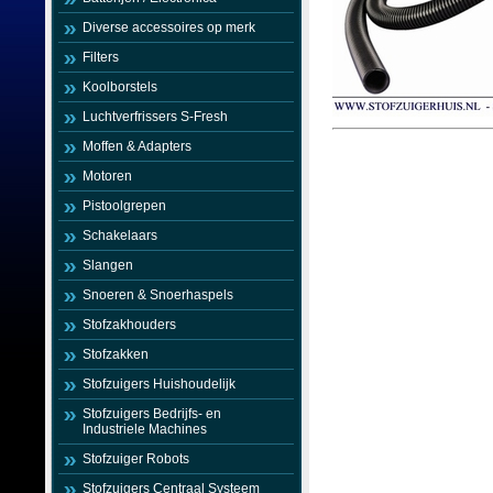
Diverse accessoires op merk
Filters
Koolborstels
Luchtverfrissers S-Fresh
Moffen & Adapters
Motoren
Pistoolgrepen
Schakelaars
Slangen
Snoeren & Snoerhaspels
Stofzakhouders
Stofzakken
Stofzuigers Huishoudelijk
Stofzuigers Bedrijfs- en
Industriele Machines
Stofzuiger Robots
Stofzuigers Centraal Systeem