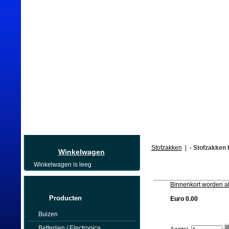
Home
Stofzakken
|
- Stofzakken 
Winkelwagen
Winkelwagen is leeg
Binnenkort worden al
Producten
Euro 0.00
Buizen
Batterijen / Electronica