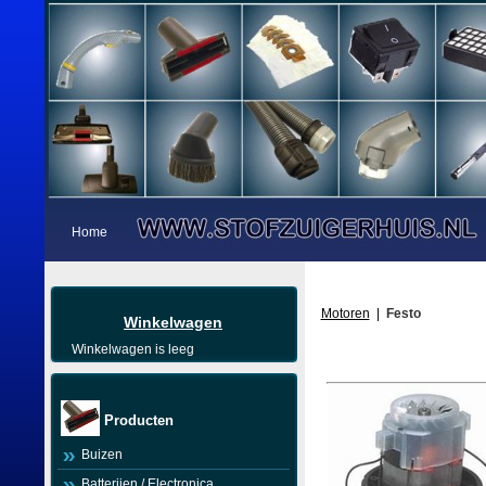
Home
Motoren
|
Festo
Winkelwagen
Winkelwagen is leeg
Producten
Buizen
Batterijen / Electronica