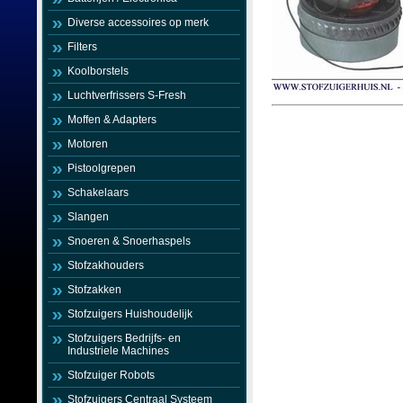
Diverse accessoires op merk
Filters
Koolborstels
Luchtverfrissers S-Fresh
Moffen & Adapters
Motoren
Pistoolgrepen
Schakelaars
Slangen
Snoeren & Snoerhaspels
Stofzakhouders
Stofzakken
Stofzuigers Huishoudelijk
Stofzuigers Bedrijfs- en
Industriele Machines
Stofzuiger Robots
Stofzuigers Centraal Systeem