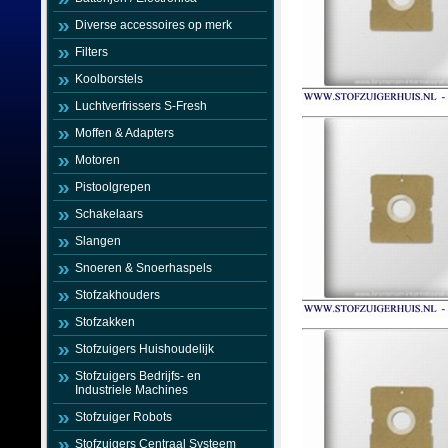
Diverse accessoires op merk
Filters
Koolborstels
Luchtverfrissers S-Fresh
Moffen & Adapters
Motoren
Pistoolgrepen
Schakelaars
Slangen
Snoeren & Snoerhaspels
Stofzakhouders
Stofzakken
Stofzuigers Huishoudelijk
Stofzuigers Bedrijfs- en
Industriele Machines
Stofzuiger Robots
Stofzuigers Centraal Systeem