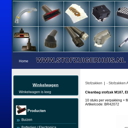
Home
Stofzakken
|
- Stofzakken A
Winkelwagen
Winkelwagen is leeg
Cleanbag stofzak M187, E
10 stuks per verpakking + fil
Artikelcode: BR42072
Producten
Buizen
Batterijen / Electronica