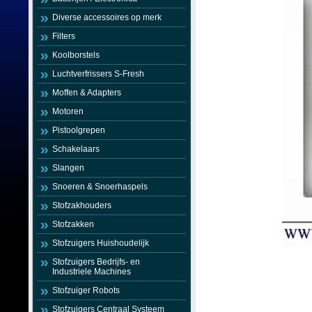
Diverse accessoires op merk
Filters
Koolborstels
Luchtverfrissers S-Fresh
Moffen & Adapters
Motoren
Pistoolgrepen
Schakelaars
Slangen
Snoeren & Snoerhaspels
Stofzakhouders
Stofzakken
Stofzuigers Huishoudelijk
Stofzuigers Bedrijfs- en
Industriele Machines
Stofzuiger Robots
Stofzuigers Centraal Systeem