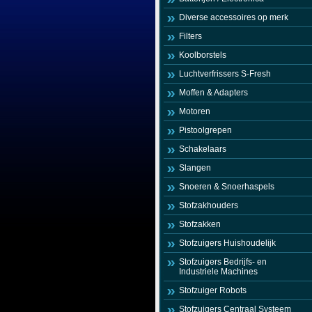
Diverse accessoires op merk
Filters
Koolborstels
Luchtverfrissers S-Fresh
Moffen & Adapters
Motoren
Pistoolgrepen
Schakelaars
Slangen
Snoeren & Snoerhaspels
Stofzakhouders
Stofzakken
Stofzuigers Huishoudelijk
Stofzuigers Bedrijfs- en
Industriele Machines
Stofzuiger Robots
Stofzuigers Centraal Systeem