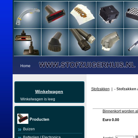
Home
Stofzakken
|
- Stofzakken 
Winkelwagen
Winkelwagen is leeg
Binnenkort worden al
Producten
Euro 0.00
Buizen
Batterijen / Electronica