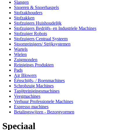
Slangen
Snoeren & Snoerhaspels
Stofzakhouders
Stofzakken
Stofzuigers Huishoudelijk
Stofzuigers Bedrijfs- en Industriele Machines
Stofzuiger Robots
Stofzuigers Centraal Systeem
Stoomreinigers/ Strijksystemen
Wartels
Wielen
Zuigmonden
Reinigings Produkten
Pads
Air Blowers
Éénschijfs- / Boenmachines
Schrobzuig Machines
Tapijtreinigingsmachines
Veegmachines
Verhuur Professionele Machines
Espresso machines
Betalingswijzen - Bezorgvormen
Speciaal