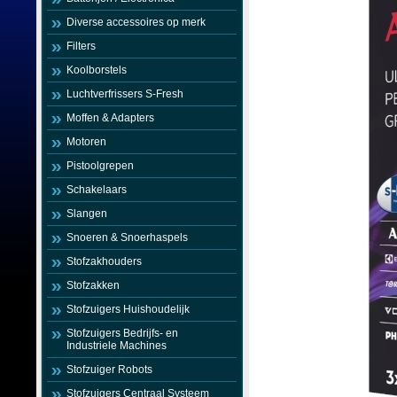
Diverse accessoires op merk
Filters
Koolborstels
Luchtverfrissers S-Fresh
Moffen & Adapters
Motoren
Pistoolgrepen
Schakelaars
Slangen
Snoeren & Snoerhaspels
Stofzakhouders
Stofzakken
Stofzuigers Huishoudelijk
Stofzuigers Bedrijfs- en
Industriele Machines
Stofzuiger Robots
Stofzuigers Centraal Systeem