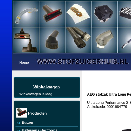
Home
Winkelwagen
Winkelwagen is leeg
AEG stofzak Ultra Long P
Ultra Long Performance S
Artikelcode: 9001684779
Producten
Buizen
Batterijen / Electronica