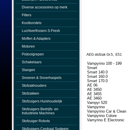
Diverse accessoires op merk
Filters
Koolborstels
Luchtverfrissers S-Fresh
Moffen & Adapters
Motoren
Pistoolgrepen
AEG stofzak Gr.5, E51
Schakelaars
Vampyrino 100 - 199
Smart
Slangen
Smart 140.0
Smart 160.0
Snoeren & Snoerhaspels
Smart 170.0
AE 06
Stofzakhouders
AE 3450
Stofzakken
AE 3455
AE 3460
Stofzuigers Huishoudelijk
Vampyr 520
Vampyrino
Stofzuigers Bedrijfs- en
Vampyrino Car & Clean
Industriele Machines
Vampyrino Colore
Vamyrino E Electronic
Stofzuiger Robots
Stofzuigers Centraal Systeem