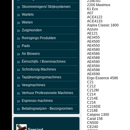
218ESG
2200 Maximus
Stoomreinigers/ Strijksystemen
61 Eco
A07
Wartels
ACE4122
ACE4133
Wielen
Aspira Classic 1800
Azzuro
Zuigmonden
AE121
AE3455
Reinigings Produkten
AE4500
AE4550
Pads
AE4580
Air Blowers
AE4586
AE4588
Éénschijfs- / Boenmachines
AE4590
AE4594
Schrobzuig Machines
AE4598
AE4599
Tapijtreinigingsmachines
Ergo Essence 4586
C21
Veegmachines
C212
C212M
Verhuur Professionele Machines
C214
C214E
Espresso machines
C216
C216DE
Betalingswijzen - Bezorgvormen
C218E
Calypso 1300
Carat 158
CN500
CE240
Speciaal