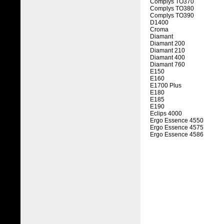
Complys TO370
Complys TO380
Complys TO390
D1400
Croma
Diamant
Diamant 200
Diamant 210
Diamant 400
Diamant 760
E150
E160
E1700 Plus
E180
E185
E190
Eclips 4000
Ergo Essence 4550
Ergo Essence 4575
Ergo Essence 4586