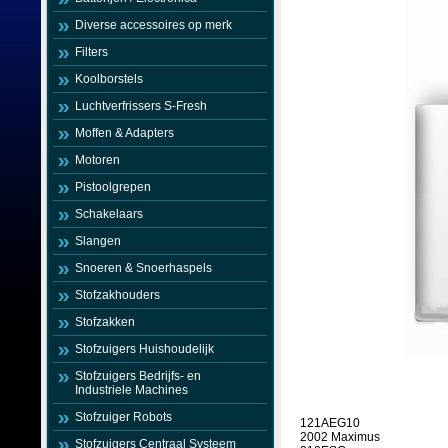
Diverse accessoires op merk
Filters
Koolborstels
Luchtverfrissers S-Fresh
Moffen & Adapters
Motoren
Pistoolgrepen
Schakelaars
Slangen
Snoeren & Snoerhaspels
Stofzakhouders
Stofzakken
Stofzuigers Huishoudelijk
Stofzuigers Bedrijfs- en
Industriele Machines
Stofzuiger Robots
121AEG10
2002 Maximus
Stofzuigers Centraal Systeem