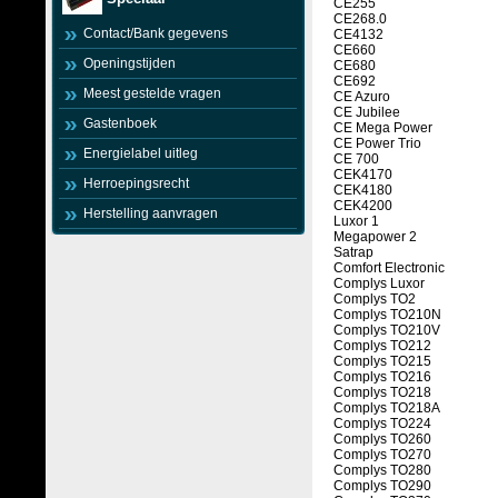
CE255
CE268.0
Contact/Bank gegevens
CE4132
CE660
Openingstijden
CE680
CE692
Meest gestelde vragen
CE Azuro
CE Jubilee
Gastenboek
CE Mega Power
CE Power Trio
Energielabel uitleg
CE 700
CEK4170
Herroepingsrecht
CEK4180
CEK4200
Herstelling aanvragen
Luxor 1
Megapower 2
Satrap
Comfort Electronic
Complys Luxor
Complys TO2
Complys TO210N
Complys TO210V
Complys TO212
Complys TO215
Complys TO216
Complys TO218
Complys TO218A
Complys TO224
Complys TO260
Complys TO270
Complys TO280
Complys TO290