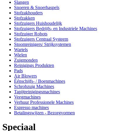
Slangen
Snoeren & Snoerhaspels
Stofzakhouders
Stofzakken
Stofzuigers Huishoudelijk
Stofzuigers Bedrijfs- en Industriele Machines
Stofzuiger Robots
Stofzuigers Centraal Systeem
Stoomreinigers/ Strijksystemen
Wartels
Wielen
Zuigmonden
Reinigings Produkten
Pads
Air Blowers
Éénschijfs- / Boenmachines
Schrobzuig Machines
Tapijtreinigingsmachines
Veegmachines
Verhuur Professionele Machines
Espresso machines
Betalingswijzen - Bezorgvormen
Speciaal