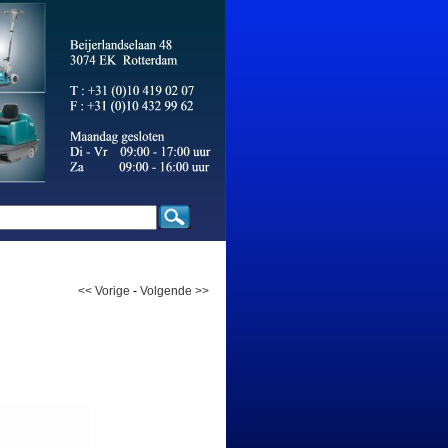
<< Vorige
-
Volgende >>