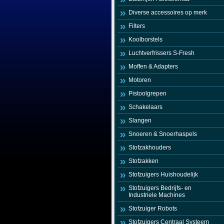
Diverse accessoires op merk
Filters
Koolborstels
Luchtverfrissers S-Fresh
Moffen & Adapters
Motoren
Pistoolgrepen
Schakelaars
Slangen
Snoeren & Snoerhaspels
Stofzakhouders
Stofzakken
Stofzuigers Huishoudelijk
Stofzuigers Bedrijfs- en
Industriele Machines
Stofzuiger Robots
Stofzuigers Centraal Systeem