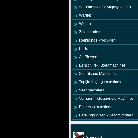
Stoomreinigers/ Strijksystemen
Wartels
Wielen
Zuigmonden
Reinigings Produkten
Pads
Air Blowers
Éénschijfs- / Boenmachines
Schrobzuig Machines
Tapijtreinigingsmachines
Veegmachines
Verhuur Professionele Machines
Espresso machines
Betalingswijzen - Bezorgvormen
Speciaal