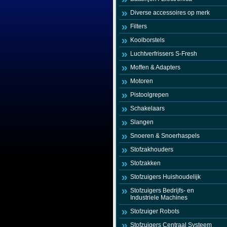
Diverse accessoires op merk
Filters
Koolborstels
Luchtverfrissers S-Fresh
Moffen & Adapters
Motoren
Pistoolgrepen
Schakelaars
Slangen
Snoeren & Snoerhaspels
Stofzakhouders
Stofzakken
Stofzuigers Huishoudelijk
Stofzuigers Bedrijfs- en
Industriele Machines
Stofzuiger Robots
Stofzuigers Centraal Systeem