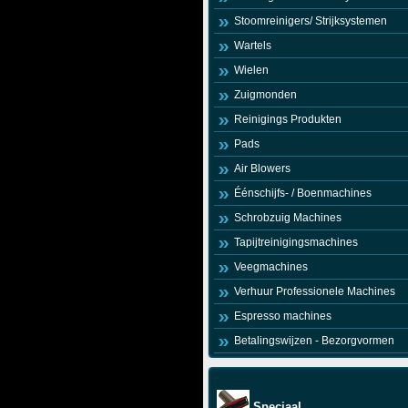
Stoomreinigers/ Strijksystemen
Wartels
Wielen
Zuigmonden
Reinigings Produkten
Pads
Air Blowers
Éénschijfs- / Boenmachines
Schrobzuig Machines
Tapijtreinigingsmachines
Veegmachines
Verhuur Professionele Machines
Espresso machines
Betalingswijzen - Bezorgvormen
Speciaal