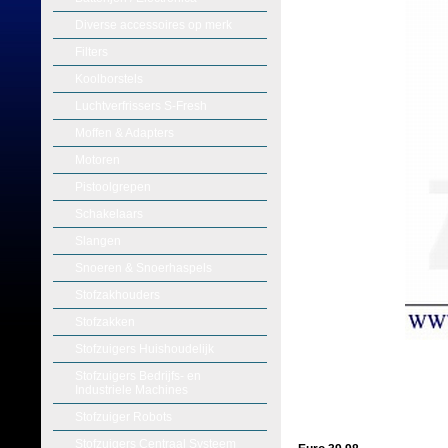
Diverse accessoires op merk
Filters
Koolborstels
Luchtverfrissers S-Fresh
Moffen & Adapters
Motoren
Pistoolgrepen
Schakelaars
Slangen
Snoeren & Snoerhaspels
Stofzakhouders
Stofzakken
Stofzuigers Huishoudelijk
Stofzuigers Bedrijfs- en
Industriele Machines
Stofzuiger Robots
Stofzuigers Centraal Systeem