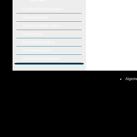
Contact/Bank gegevens
Openingstijden
Meest gestelde vragen
Gastenboek
Energielabel uitleg
Herroepingsrecht
Herstelling aanvragen
Algeme