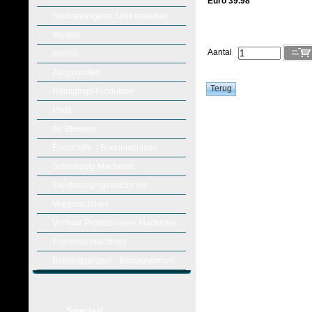
Euro 39.98
Stoomreinigers/ Strijksystemen
Wartels
Aantal
Wielen
Zuigmonden
Reinigings Produkten
Pads
Air Blowers
Éénschijfs- / Boenmachines
Schrobzuig Machines
Tapijtreinigingsmachines
Veegmachines
Verhuur Professionele Machines
Espresso machines
Betalingswijzen - Bezorgvormen
Speciaal