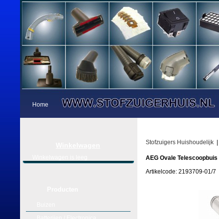
Home
Stofzuigers Huishoudelijk
Winkelwagen
Winkelwagen is leeg
AEG Ovale Telescoopbuis
Artikelcode: 2193709-01/7
Producten
Buizen
Batterijen / Electronica