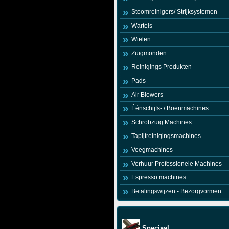
Stoomreinigers/ Strijksystemen
Wartels
Wielen
Zuigmonden
Reinigings Produkten
Pads
Air Blowers
Éénschijfs- / Boenmachines
Schrobzuig Machines
Tapijtreinigingsmachines
Veegmachines
Verhuur Professionele Machines
Espresso machines
Betalingswijzen - Bezorgvormen
Speciaal