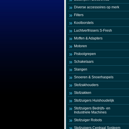
Diverse accessoires op merk
Filters
Koolborstels
Luchtverfrissers S-Fresh
Moffen & Adapters
Motoren
Pistoolgrepen
Schakelaars
Slangen
Snoeren & Snoerhaspels
Stofzakhouders
Stofzakken
Stofzuigers Huishoudelijk
Stofzuigers Bedrijfs- en
Industriele Machines
Stofzuiger Robots
Stofzuigers Centraal Systeem