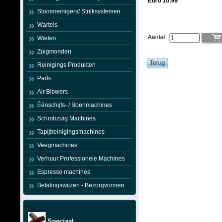
Euro 10.98
Stoomreinigers/ Strijksystemen
Wartels
Aantal
Wielen
Zuigmonden
Reinigings Produkten
Pads
Air Blowers
Éénschijfs- / Boenmachines
Schrobzuig Machines
Tapijtreinigingsmachines
Veegmachines
Verhuur Professionele Machines
Espresso machines
Betalingswijzen - Bezorgvormen
Speciaal