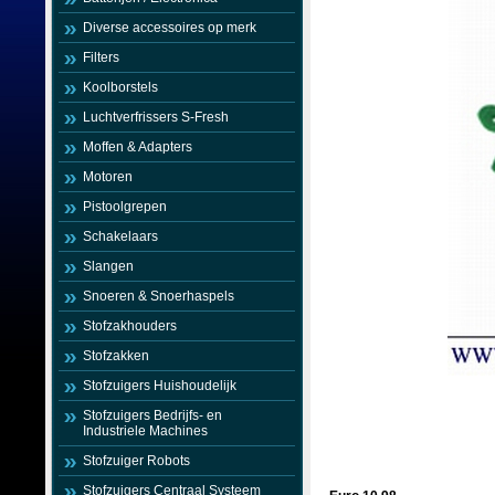
Diverse accessoires op merk
Filters
Koolborstels
Luchtverfrissers S-Fresh
Moffen & Adapters
Motoren
Pistoolgrepen
Schakelaars
Slangen
Snoeren & Snoerhaspels
Stofzakhouders
Stofzakken
Stofzuigers Huishoudelijk
Stofzuigers Bedrijfs- en
Industriele Machines
Stofzuiger Robots
Stofzuigers Centraal Systeem