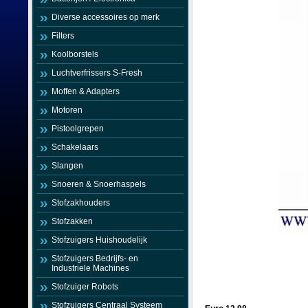
Diverse accessoires op merk
Filters
Koolborstels
Luchtverfrissers S-Fresh
Moffen & Adapters
Motoren
Pistoolgrepen
Schakelaars
Slangen
Snoeren & Snoerhaspels
Stofzakhouders
Stofzakken
Stofzuigers Huishoudelijk
Stofzuigers Bedrijfs- en
Industriele Machines
Stofzuiger Robots
Stofzuigers Centraal Systeem