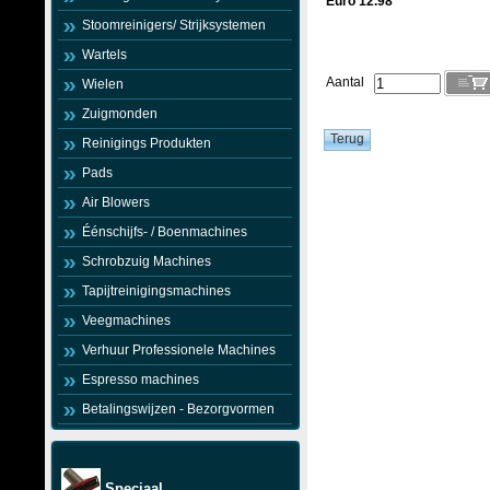
Euro 12.98
Stoomreinigers/ Strijksystemen
Wartels
Aantal
Wielen
Zuigmonden
Reinigings Produkten
Pads
Air Blowers
Éénschijfs- / Boenmachines
Schrobzuig Machines
Tapijtreinigingsmachines
Veegmachines
Verhuur Professionele Machines
Espresso machines
Betalingswijzen - Bezorgvormen
Speciaal