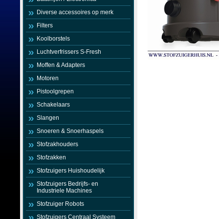
Diverse accessoires op merk
Filters
Koolborstels
Luchtverfrissers S-Fresh
Moffen & Adapters
Motoren
Pistoolgrepen
Schakelaars
Slangen
Snoeren & Snoerhaspels
Stofzakhouders
Stofzakken
Stofzuigers Huishoudelijk
Stofzuigers Bedrijfs- en
Industriele Machines
Stofzuiger Robots
Stofzuigers Centraal Systeem