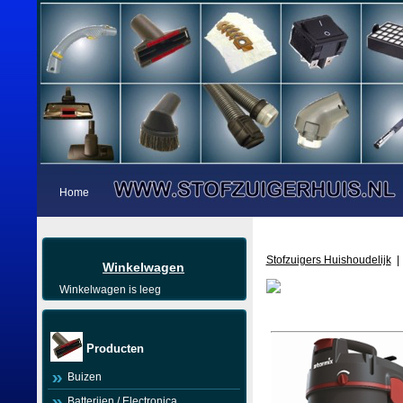
Home
Stofzuigers Huishoudelijk
Winkelwagen
Winkelwagen is leeg
Producten
Buizen
Batterijen / Electronica