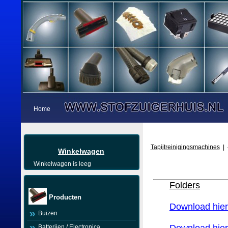
Home
Tapijtreinigingsmachines
|
Winkelwagen
Winkelwagen is leeg
Folders
Producten
Download hier
Buizen
Batterijen / Electronica