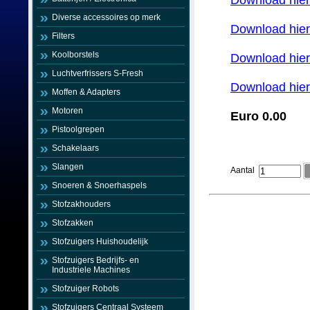
Download hier
Diverse accessoires op merk
Download hier
Filters
Koolborstels
Download hier
Luchtverfrissers S-Fresh
Download hier
Moffen & Adapters
Motoren
Euro 0.00
Pistoolgrepen
Schakelaars
Slangen
Aantal
Snoeren & Snoerhaspels
Stofzakhouders
Stofzakken
Stofzuigers Huishoudelijk
Stofzuigers Bedrijfs- en
Industriele Machines
Stofzuiger Robots
Stofzuigers Centraal Systeem