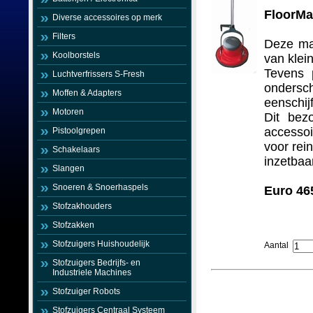
FloorMa
Diverse accessoires op merk
Filters
Deze mac
Koolborstels
van klei
Tevens 
Luchtverfrissers S-Fresh
ondersch
Moffen & Adapters
eenschij
Motoren
Dit bez
accessoi
Pistoolgrepen
voor rei
Schakelaars
inzetbaa
Slangen
Snoeren & Snoerhaspels
Euro 46
Stofzakhouders
Stofzakken
Stofzuigers Huishoudelijk
Aantal
Stofzuigers Bedrijfs- en
Industriele Machines
Stofzuiger Robots
Stofzuigers Centraal Systeem