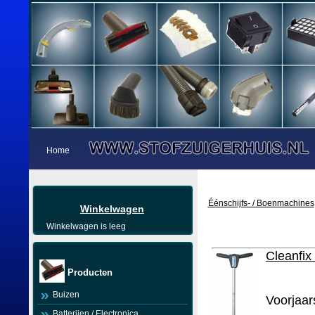
Home
Éénschijfs- / Boenmachines
Winkelwagen
Winkelwagen is leeg
Cleanfix
Producten
Buizen
Voorjaars
Batterijen / Electronica