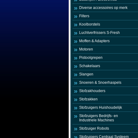
Diverse accessoires op merk
Filters
Koolborstels
Luchtverfrissers S-Fresh
Moffen & Adapters
Motoren
Pistoolgrepen
Schakelaars
Slangen
Snoeren & Snoerhaspels
Stofzakhouders
Stofzakken
Stofzuigers Huishoudelijk
Stofzuigers Bedrijfs- en
Industriele Machines
Stofzuiger Robots
Stofzuigers Centraal Systeem