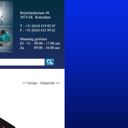
<< Vorige
-
Volgende >>