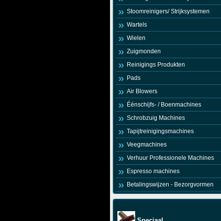
Stoomreinigers/ Strijksystemen
Wartels
Wielen
Zuigmonden
Reinigings Produkten
Pads
Air Blowers
Éénschijfs- / Boenmachines
Schrobzuig Machines
Tapijtreinigingsmachines
Veegmachines
Verhuur Professionele Machines
Espresso machines
Betalingswijzen - Bezorgvormen
Speciaal