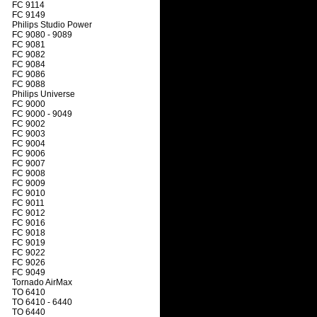
FC 9114
FC 9149
Philips Studio Power
FC 9080 - 9089
FC 9081
FC 9082
FC 9084
FC 9086
FC 9088
Philips Universe
FC 9000
FC 9000 - 9049
FC 9002
FC 9003
FC 9004
FC 9006
FC 9007
FC 9008
FC 9009
FC 9010
FC 9011
FC 9012
FC 9016
FC 9018
FC 9019
FC 9022
FC 9026
FC 9049
Tornado AirMax
TO 6410
TO 6410 - 6440
TO 6440