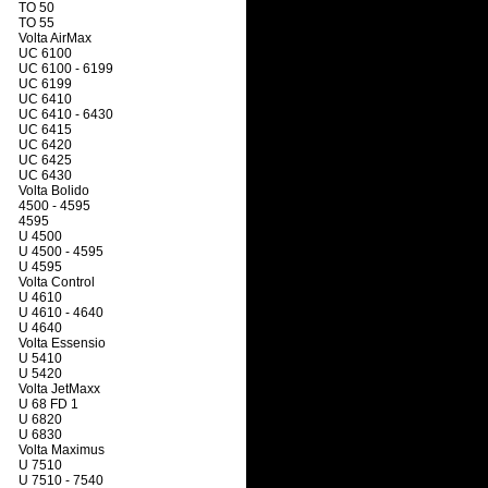
TO 50
TO 55
Volta AirMax
UC 6100
UC 6100 - 6199
UC 6199
UC 6410
UC 6410 - 6430
UC 6415
UC 6420
UC 6425
UC 6430
Volta Bolido
4500 - 4595
4595
U 4500
U 4500 - 4595
U 4595
Volta Control
U 4610
U 4610 - 4640
U 4640
Volta Essensio
U 5410
U 5420
Volta JetMaxx
U 68 FD 1
U 6820
U 6830
Volta Maximus
U 7510
U 7510 - 7540