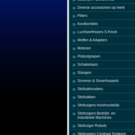
Diverse accessoires op merk
Filters
Koolborstels
Luchtverfrissers S-Fresh
Moffen & Adapters
Motoren
Pistoolgrepen
Schakelaars
Slangen
Snoeren & Snoerhaspels
Stofzakhouders
Stofzakken
Stofzuigers Huishoudelijk
Stofzuigers Bedrijfs- en
Industriele Machines
Stofzuiger Robots
Stofzuigers Centraal Systeem