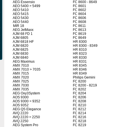
AEG Essensio
FC 8600 - 8649
AEO 5400 > 5499
FC 8601
AEO 5410
FC 8602
AEO 5415
FC 8604
AEO 5430
FC 8606
AEO 5440
FC 8608
MIR 18
FC 8611
AEG JetMaxx
FC 8613
AJM 68 FD 1
FC 8619
AJM 6805
FC 8649
AJM 6818 HF
HR 8300
AJM 6820
HR 8300 - 8349
AJM 6825
HR 8310
AJM 6830
HR 8323
AJM 6840
HR 8330
AEG Maximus
HR 8331
AMX 7010
HR 8345
AMX 7010 > 7035
HR 8346
AMX 7015
HR 8349
AMX 7020
Philips Gemini
AMX 7025
FC 8200
AMX 7030
FC 8200 - 8219
AMX 7035
FC 8202
AEG Oxy3System
FC 8204
AOS 9300
FC 8206
AOS 9300 > 9352
FC 8208
AOS 9352
FC 8210
AEG QS Elegance
FC 8212
AVQ 2220
FC 8214
AVQ 2220 > 2250
FC 8216
AVQ 2250
FC 8218
AEG System Pro
FC 8219