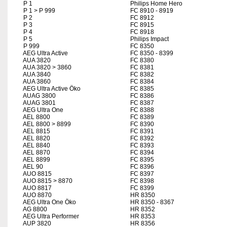
P 1
Philips Home Hero
P 1 > P 999
FC 8910 - 8919
P 2
FC 8912
P 3
FC 8915
P 4
FC 8918
P 5
Philips Impact
P 999
FC 8350
AEG Ultra Active
FC 8350 - 8399
AUA 3820
FC 8380
AUA 3820 > 3860
FC 8381
AUA 3840
FC 8382
AUA 3860
FC 8384
AEG Ultra Active Öko
FC 8385
AUAG 3800
FC 8386
AUAG 3801
FC 8387
AEG Ultra One
FC 8388
AEL 8800
FC 8389
AEL 8800 > 8899
FC 8390
AEL 8815
FC 8391
AEL 8820
FC 8392
AEL 8840
FC 8393
AEL 8870
FC 8394
AEL 8899
FC 8395
AEL 90
FC 8396
AUO 8815
FC 8397
AUO 8815 > 8870
FC 8398
AUO 8817
FC 8399
AUO 8870
HR 8350
AEG Ultra One Öko
HR 8350 - 8367
AG 8800
HR 8352
AEG Ultra Performer
HR 8353
AUP 3820
HR 8356