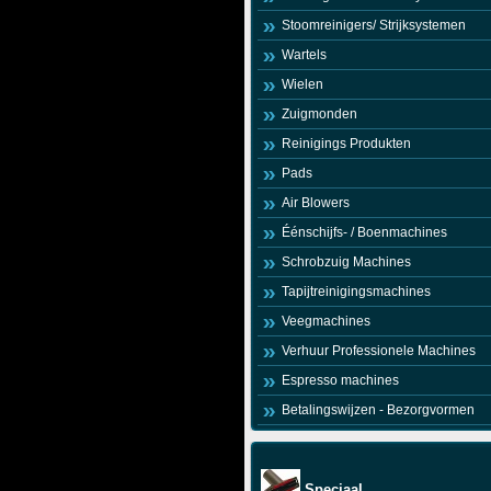
Stoomreinigers/ Strijksystemen
Wartels
Wielen
Zuigmonden
Reinigings Produkten
Pads
Air Blowers
Éénschijfs- / Boenmachines
Schrobzuig Machines
Tapijtreinigingsmachines
Veegmachines
Verhuur Professionele Machines
Espresso machines
Betalingswijzen - Bezorgvormen
Speciaal