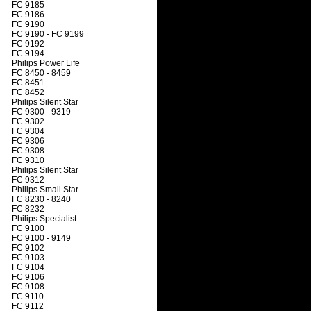
FC 9185
FC 9186
FC 9190
FC 9190 - FC 9199
FC 9192
FC 9194
Philips Power Life
FC 8450 - 8459
FC 8451
FC 8452
Philips Silent Star
FC 9300 - 9319
FC 9302
FC 9304
FC 9306
FC 9308
FC 9310
Philips Silent Star
FC 9312
Philips Small Star
FC 8230 - 8240
FC 8232
Philips Specialist
FC 9100
FC 9100 - 9149
FC 9102
FC 9103
FC 9104
FC 9106
FC 9108
FC 9110
FC 9112