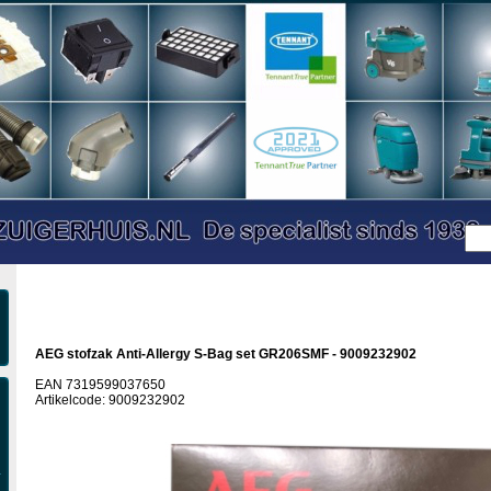
AEG stofzak Anti-Allergy S-Bag set GR206SMF - 9009232902
EAN 7319599037650
Artikelcode: 9009232902