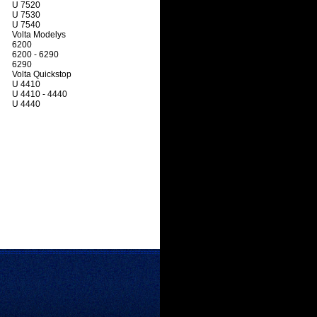
U 7520
U 7530
U 7540
Volta Modelys
6200
6200 - 6290
6290
Volta Quickstop
U 4410
U 4410 - 4440
U 4440