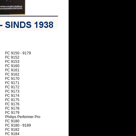
FC 9150 - 9179
FC 9152
FC 9153
FC 9160
FC 9161
FC 9162
FC 9170
FC 9171
FC 9172
FC 9173
FC 9174
FC 9175
FC 9176
FC 9178
FC 9179
Philips Performer Pro
FC 9180
FC 9180 - 9189
FC 9182
FC 9184