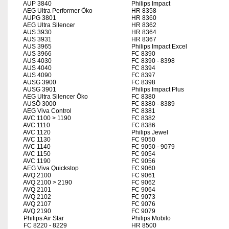
AUP 3840
Philips Impact
AEG Ultra Performer Öko
HR 8358
AUPG 3801
HR 8360
AEG Ultra Silencer
HR 8362
AUS 3930
HR 8364
AUS 3931
HR 8367
AUS 3965
Philips Impact Excel
AUS 3966
FC 8390
AUS 4030
FC 8390 - 8398
AUS 4040
FC 8394
AUS 4090
FC 8397
AUSG 3900
FC 8398
AUSG 3901
Philips Impact Plus
AEG Ultra Silencer Öko
FC 8380
AUSÖ 3000
FC 8380 - 8389
AEG Viva Control
FC 8381
AVC 1100 > 1190
FC 8382
AVC 1110
FC 8386
AVC 1120
Philips Jewel
AVC 1130
FC 9050
AVC 1140
FC 9050 - 9079
AVC 1150
FC 9054
AVC 1190
FC 9056
AEG Viva Quickstop
FC 9060
AVQ 2100
FC 9061
AVQ 2100 > 2190
FC 9062
AVQ 2101
FC 9064
AVQ 2102
FC 9073
AVQ 2107
FC 9076
AVQ 2190
FC 9079
Philips Air Star
Philips Mobilo
FC 8220 - 8229
HR 8500