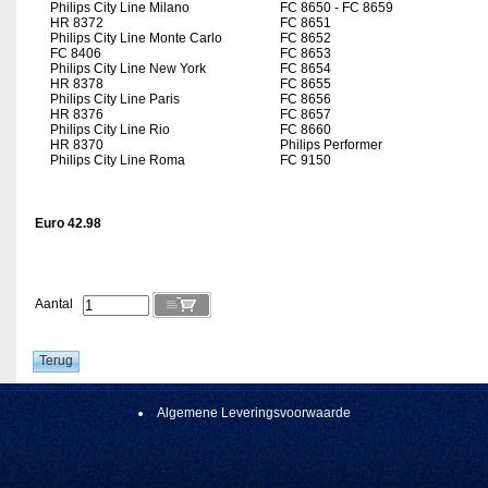
Philips City Line Milano
FC 8650 - FC 8659
HR 8372
FC 8651
Philips City Line Monte Carlo
FC 8652
FC 8406
FC 8653
Philips City Line New York
FC 8654
HR 8378
FC 8655
Philips City Line Paris
FC 8656
HR 8376
FC 8657
Philips City Line Rio
FC 8660
HR 8370
Philips Performer
Philips City Line Roma
FC 9150
Euro 42.98
Aantal
Algemene Leveringsvoorwaarde