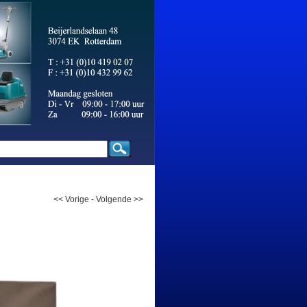
<< Vorige
-
Volgende >>