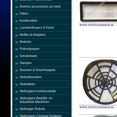
Diverse accessoires op merk
Filters
Koolborstels
Luchtverfrissers S-Fresh
Moffen & Adapters
Motoren
Pistoolgrepen
Schakelaars
Slangen
Snoeren & Snoerhaspels
Stofzakhouders
Stofzakken
Stofzuigers Huishoudelijk
Stofzuigers Bedrijfs- en
Industriele Machines
Stofzuiger Robots
Stofzuigers Centraal Systeem